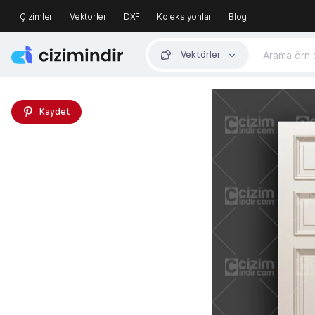
Çizimler
Vektörler
DXF
Koleksiyonlar
Blog
Vektörler
Kaydet