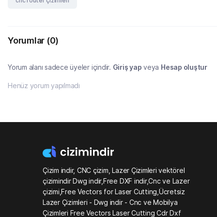
cnc router çizimleri
Yorumlar
(0)
Yorum alanı sadece üyeler içindir.
Giriş yap
veya
Hesap oluştur
Henüz yorum yapılmadı
Çizim indir, CNC çizim, Lazer Çizimleri vektörel
çizimindir Dwg indir,Free DXF indir,Cnc ve Lazer
çizimi,Free Vectors for Laser Cutting,Ücretsiz
Lazer Çizimleri - Dwg indir - Cnc ve Mobilya
Çizimleri Free Vectors Laser Cutting Cdr Dxf