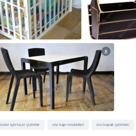
outer için hazır çizimler
cnc kapı modelleri
cnc kapak çizimleri