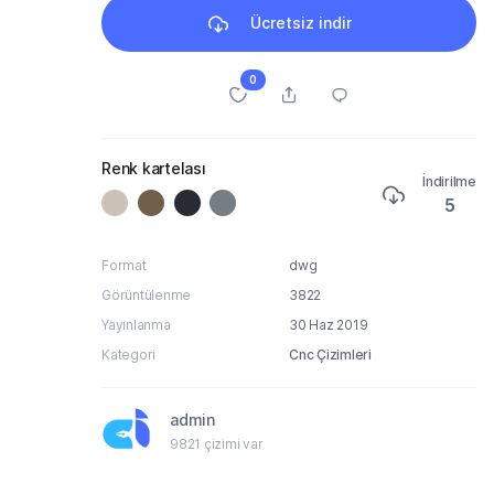
Ücretsiz indir
0
Renk kartelası
İndirilme
5
Format
dwg
Görüntülenme
3822
Yayınlanma
30 Haz 2019
Kategori
Cnc Çizimleri
admin
9821 çizimi var