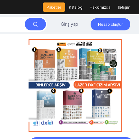
Paketler
Katalog
Hakkımızda
İletişim
Giriş yap
Hesap oluştur