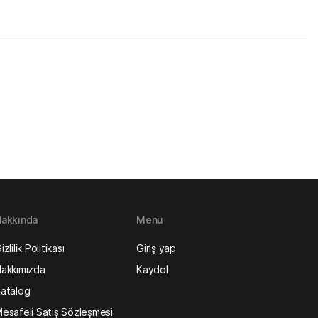
akkında
Menü
izlilik Politikası
Giriş yap
akkımızda
Kaydol
atalog
esafeli Satış Sözleşmesi