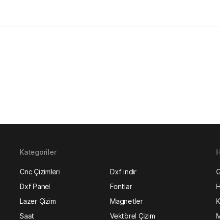
Kategoriler
H
Cnc Çizimleri
Dxf indir
G
Dxf Panel
Fontlar
H
Lazer Çizim
Magnetler
K
Saat
Vektörel Çizim
M