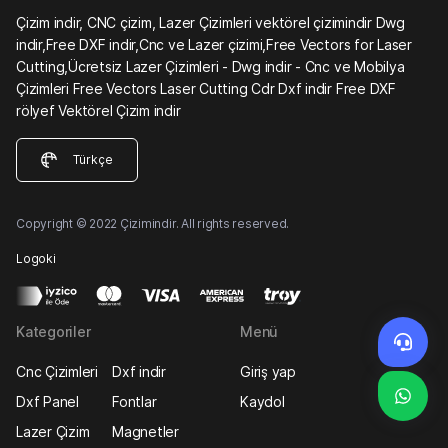
Çizim indir, CNC çizim, Lazer Çizimleri vektörel çizimindir Dwg
indir,Free DXF indir,Cnc ve Lazer çizimi,Free Vectors for Laser
Cutting,Ücretsiz Lazer Çizimleri - Dwg indir - Cnc ve Mobilya
Çizimleri Free Vectors Laser Cutting Cdr Dxf indir Free DXF
rölyef Vektörel Çizim indir
Türkçe
Copyright © 2022 Çizimindir. All rights reserved.
Logoki
Kategoriler
Menü
Cnc Çizimleri
Dxf indir
Giriş yap
Dxf Panel
Fontlar
Kaydol
Lazer Çizim
Magnetler