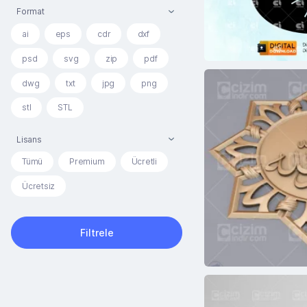
Format
ai
eps
cdr
dxf
psd
svg
zip
pdf
dwg
txt
jpg
png
stl
STL
Lisans
Tümü
Premium
Ücretli
Ücretsiz
Filtrele