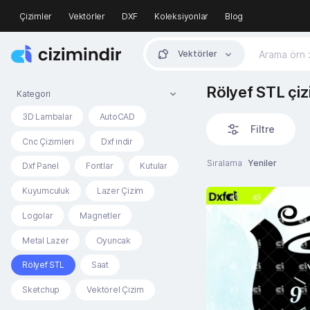
Çizimler
Vektörler
DXF
Koleksiyonlar
Blog
Vektörler
Rölyef STL çiz
Kategori
3D Lambalar
AutoCAD
Filtre
Cnc Çizimleri
Dxf indir
Sıralama
Yeniler
Dxf Panel
Fontlar
Kutular
Kuyumculuk
Lazer Çizim
Logolar
Magnetler
Metal Lazer
Oyuncak
Rölyef STL
Saat
Sketchup
Vektörel Çizim