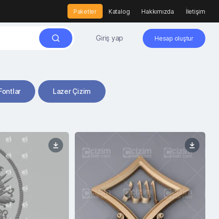
Paketler
Katalog
Hakkımızda
İletişim
Giriş yap
Hesap oluştur
Fontlar
Lazer Çizim