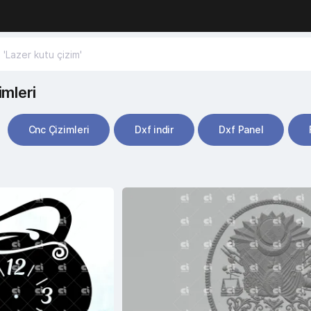
imleri
Cnc Çizimleri
Dxf indir
Dxf Panel