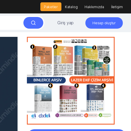
Paketler
Katalog
Hakkımızda
İletişim
Giriş yap
Hesap oluştur