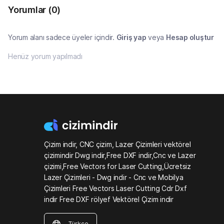
Yorumlar
(0)
Yorum alanı sadece üyeler içindir.
Giriş yap
veya
Hesap oluştur
Henüz yorum yapılmadı
Çizim indir, CNC çizim, Lazer Çizimleri vektörel
çizimindir Dwg indir,Free DXF indir,Cnc ve Lazer
çizimi,Free Vectors for Laser Cutting,Ücretsiz
Lazer Çizimleri - Dwg indir - Cnc ve Mobilya
Çizimleri Free Vectors Laser Cutting Cdr Dxf
indir Free DXF rölyef Vektörel Çizim indir
Türkçe