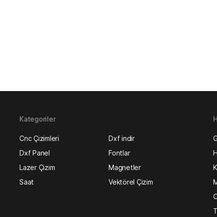
Kategoriler
H
Cnc Çizimleri
Dxf indir
G
Dxf Panel
Fontlar
H
Lazer Çizim
Magnetler
K
Saat
Vektörel Çizim
M
O
T