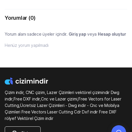
Yorumlar
(0)
Yorum alanı sadece üyeler içindir.
Giriş yap
veya
Hesap oluştur
Henüz yorum yapılmadı
Çizim indir, CNC çizim, Lazer Çizimleri vektörel çizimindir Dwg
indir,Free DXF indir,Cnc ve Lazer çizimi,Free Vectors for Laser
Cutting,Ücretsiz Lazer Çizimleri - Dwg indir - Cnc ve Mobilya
Çizimleri Free Vectors Laser Cutting Cdr Dxf indir Free DXF
rölyef Vektörel Çizim indir