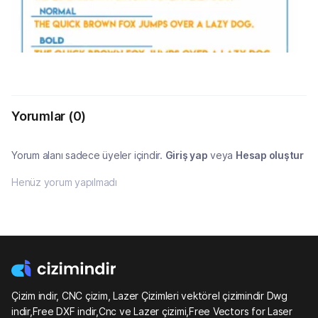
Yorumlar
(0)
Yorum alanı sadece üyeler içindir.
Giriş yap
veya
Hesap oluştur
Henüz yorum yapılmadı
Çizim indir, CNC çizim, Lazer Çizimleri vektörel çizimindir Dwg
indir,Free DXF indir,Cnc ve Lazer çizimi,Free Vectors for Laser