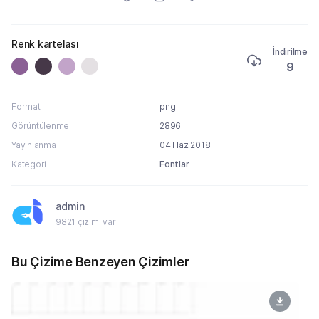
Renk kartelası
İndirilme
9
Format
png
Görüntülenme
2896
Yayınlanma
04 Haz 2018
Kategori
Fontlar
admin
9821 çizimi var
Bu Çizime Benzeyen Çizimler