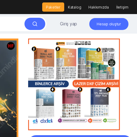
Paketler
Katalog
Hakkımızda
İletişim
Giriş yap
Hesap oluştur