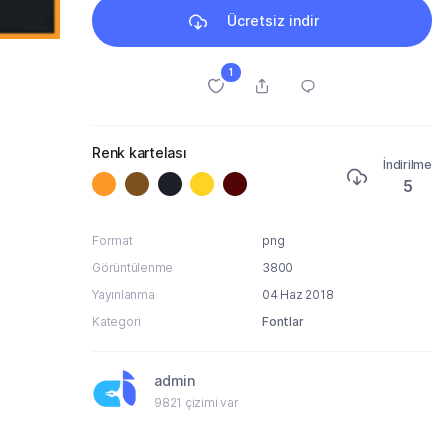
Ücretsiz indir
1
Renk kartelası
İndirilme
5
Format
png
Görüntülenme
3800
Yayınlanma
04 Haz 2018
Kategori
Fontlar
admin
9821 çizimi var