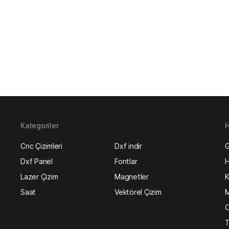
Kategoriler
H
Cnc Çizimleri
Dxf indir
G
Dxf Panel
Fontlar
H
Lazer Çizim
Magnetler
K
Saat
Vektörel Çizim
M
O
T