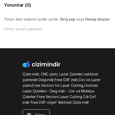
Yorumlar
(0)
Yorum alanı sadece üyeler içindir.
Giriş yap
veya
Hesap oluştur
Henüz yorum yapılmadı
Çizim indir, CNC çizim, Lazer Çizimleri vektörel
çizimindir Dwg indir,Free DXF indir,Cnc ve Lazer
çizimi,Free Vectors for Laser Cutting,Ücretsiz
Lazer Çizimleri - Dwg indir - Cnc ve Mobilya
Çizimleri Free Vectors Laser Cutting Cdr Dxf
indir Free DXF rölyef Vektörel Çizim indir
Türkçe