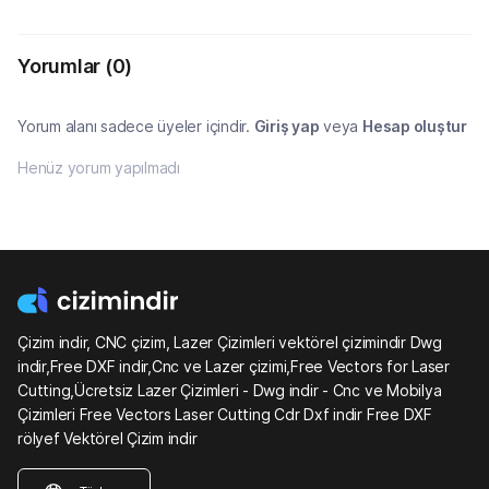
Yorumlar
(0)
Yorum alanı sadece üyeler içindir.
Giriş yap
veya
Hesap oluştur
Henüz yorum yapılmadı
Çizim indir, CNC çizim, Lazer Çizimleri vektörel çizimindir Dwg
indir,Free DXF indir,Cnc ve Lazer çizimi,Free Vectors for Laser
Cutting,Ücretsiz Lazer Çizimleri - Dwg indir - Cnc ve Mobilya
Çizimleri Free Vectors Laser Cutting Cdr Dxf indir Free DXF
rölyef Vektörel Çizim indir