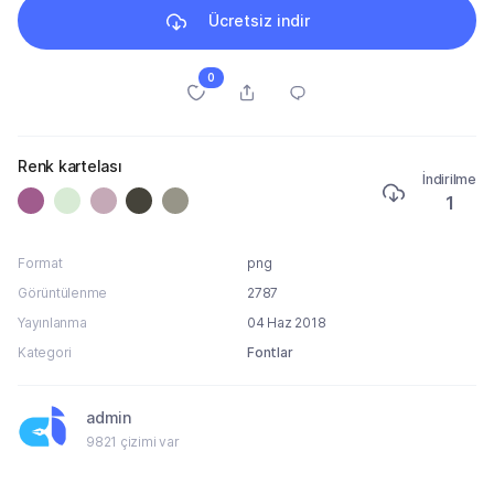
Ücretsiz indir
0
Renk kartelası
İndirilme
1
Format
png
Görüntülenme
2787
Yayınlanma
04 Haz 2018
Kategori
Fontlar
admin
9821 çizimi var