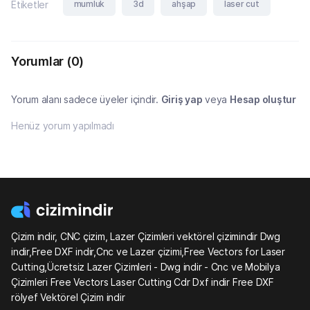
mumluk
3d
ahşap
laser cut
Etiketler
Yorumlar
(0)
Yorum alanı sadece üyeler içindir.
Giriş yap
veya
Hesap oluştur
Henüz yorum yapılmadı
Çizim indir, CNC çizim, Lazer Çizimleri vektörel çizimindir Dwg
indir,Free DXF indir,Cnc ve Lazer çizimi,Free Vectors for Laser
Cutting,Ücretsiz Lazer Çizimleri - Dwg indir - Cnc ve Mobilya
Çizimleri Free Vectors Laser Cutting Cdr Dxf indir Free DXF
rölyef Vektörel Çizim indir