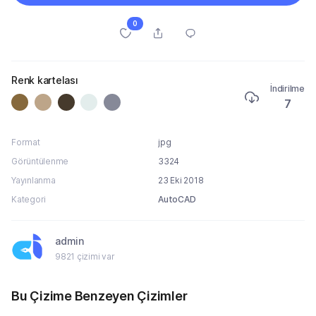
0
Renk kartelası
İndirilme
7
Format
jpg
Görüntülenme
3324
Yayınlanma
23 Eki 2018
Kategori
AutoCAD
admin
9821 çizimi var
Bu Çizime Benzeyen Çizimler