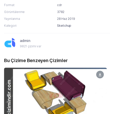
Format
cdr
Görüntülenme
3782
Yayınlanma
28 Haz 2019
Kategori
Sketchup
admin
9821 çizimi var
Bu Çizime Benzeyen Çizimler