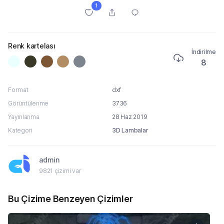
1
Renk kartelası
İndirilme
8
Format
dxf
Görüntülenme
3736
Yayınlanma
28 Haz 2019
Kategori
3D Lambalar
admin
9821 çizimi var
Bu Çizime Benzeyen Çizimler