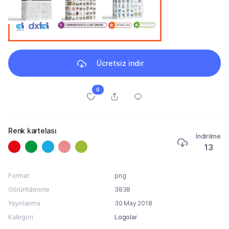
Ücretsiz indir
0
Renk kartelası
İndirilme
13
Format
png
Görüntülenme
3838
Yayınlanma
30 May 2018
Kategori
Logolar