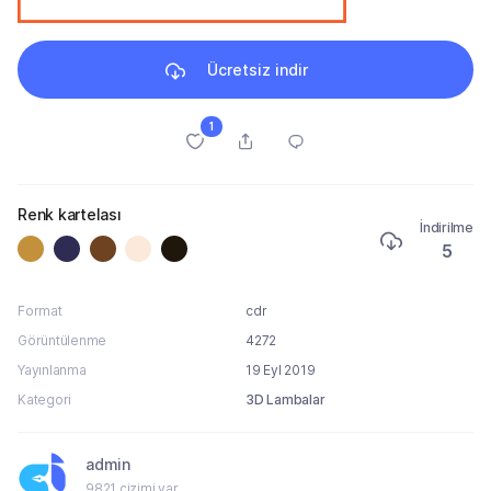
Ücretsiz indir
1
Renk kartelası
İndirilme
5
Format
cdr
Görüntülenme
4272
Yayınlanma
19 Eyl 2019
Kategori
3D Lambalar
admin
9821 çizimi var