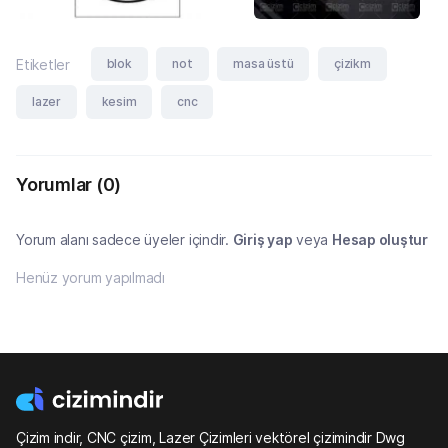
blok
not
masa üstü
çizikm
Etiketler
lazer
kesim
cnc
Yorumlar
(0)
Yorum alanı sadece üyeler içindir.
Giriş yap
veya
Hesap oluştur
Henüz yorum yapılmadı
Çizim indir, CNC çizim, Lazer Çizimleri vektörel çizimindir Dwg