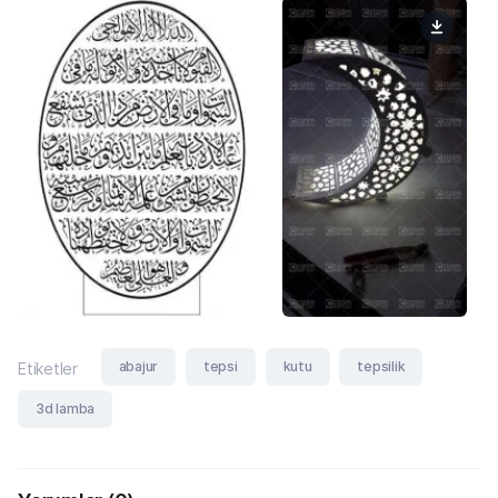
abajur
tepsi
kutu
tepsilik
Etiketler
3d lamba