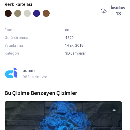
Renk kartelası
İndirilme
13
Format
cdr
Görüntülenme
4320
Yayınlanma
14 Eki 2019
Kategori
3D Lambalar
admin
9821 çizimi var
Bu Çizime Benzeyen Çizimler