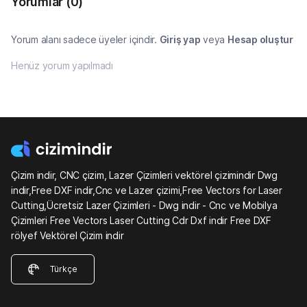
Yorumlar
(0)
Yorum alanı sadece üyeler içindir.
Giriş yap
veya
Hesap oluştur
Henüz yorum yapılmadı
Çizim indir, CNC çizim, Lazer Çizimleri vektörel çizimindir Dwg
indir,Free DXF indir,Cnc ve Lazer çizimi,Free Vectors for Laser
Cutting,Ücretsiz Lazer Çizimleri - Dwg indir - Cnc ve Mobilya
Çizimleri Free Vectors Laser Cutting Cdr Dxf indir Free DXF
rölyef Vektörel Çizim indir
Türkçe