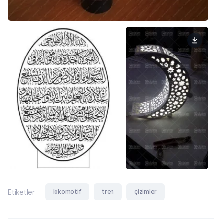
lokomotif
tren
çizimler
Etiketler