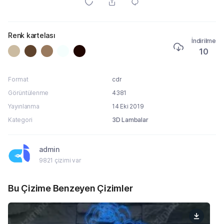
Renk kartelası
İndirilme
10
Format
cdr
Görüntülenme
4381
Yayınlanma
14 Eki 2019
Kategori
3D Lambalar
admin
9821 çizimi var
Bu Çizime Benzeyen Çizimler