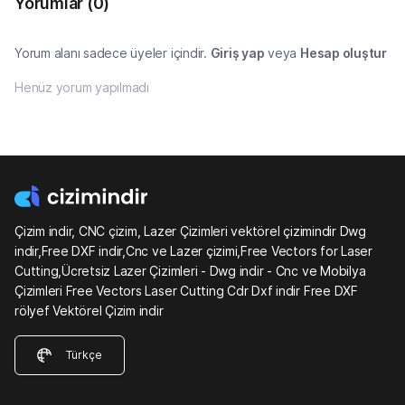
Yorumlar
(0)
Yorum alanı sadece üyeler içindir.
Giriş yap
veya
Hesap oluştur
Henüz yorum yapılmadı
Çizim indir, CNC çizim, Lazer Çizimleri vektörel çizimindir Dwg
indir,Free DXF indir,Cnc ve Lazer çizimi,Free Vectors for Laser
Cutting,Ücretsiz Lazer Çizimleri - Dwg indir - Cnc ve Mobilya
Çizimleri Free Vectors Laser Cutting Cdr Dxf indir Free DXF
rölyef Vektörel Çizim indir
Türkçe