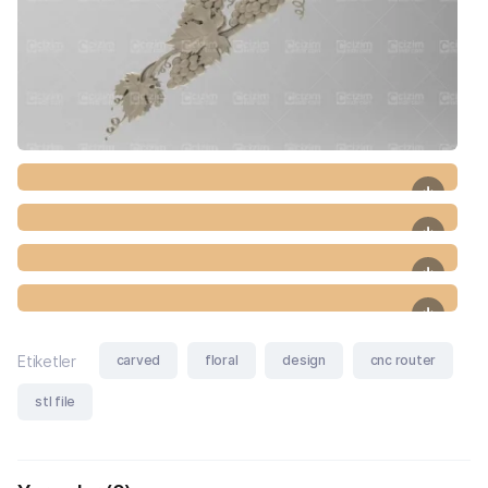
carved
floral
design
cnc router
Etiketler
stl file