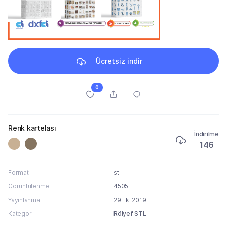
Ücretsiz indir
0
Renk kartelası
İndirilme
146
Format
stl
Görüntülenme
4505
Yayınlanma
29 Eki 2019
Kategori
Rölyef STL