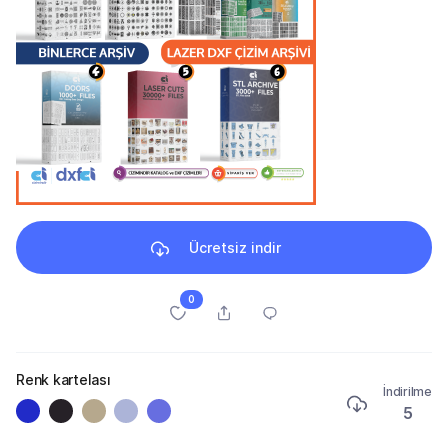
Ücretsiz indir
0
Renk kartelası
İndirilme
5