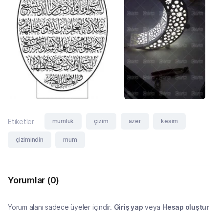
mumluk
çizim
azer
kesim
Etiketler
çizimindin
mum
Yorumlar
(0)
Yorum alanı sadece üyeler içindir.
Giriş yap
veya
Hesap oluştur