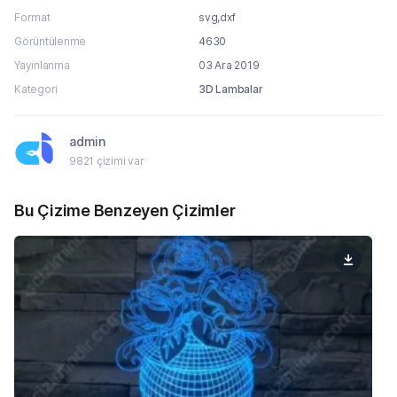
Format
svg,dxf
Görüntülenme
4630
Yayınlanma
03 Ara 2019
Kategori
3D Lambalar
admin
9821 çizimi var
Bu Çizime Benzeyen Çizimler