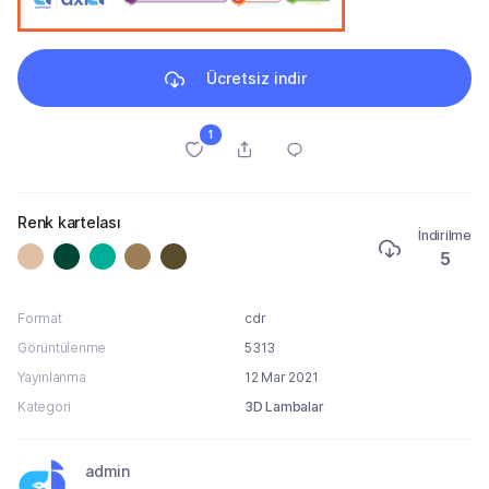
Ücretsiz indir
1
Renk kartelası
İndirilme
5
Format
cdr
Görüntülenme
5313
Yayınlanma
12 Mar 2021
Kategori
3D Lambalar
admin