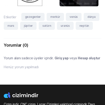
gezegenler
merkür
venüs
dünya
Etiketler
mars
jüpiter
satürn
uranüs
neptün
Yorumlar
(0)
Yorum alanı sadece üyeler içindir.
Giriş yap
veya
Hesap oluştur
Henüz yorum yapılmadı
Çizim indir, CNC çizim, Lazer Çizimleri vektörel çizimindir Dwg