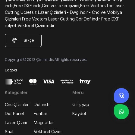
indir,Free DXF indir,Cnc ve Lazer çizimi,Free Vectors for Laser
Cutting,Ücretsiz Lazer Çizimleri - Dwg indir - Cnc ve Mobilya
Çizimleri Free Vectors Laser Cutting Cdr Dxf indir Free DXF
rölyef Vektörel Çizim indir
Türkçe
Copyright © 2022 Çizimindir. All rights reserved.
Logoki
Kategoriler
Menü
Cnc Çizimleri
Dxf indir
Giriş yap
Dxf Panel
Fontlar
Kaydol
Lazer Çizim
Magnetler
Saat
Vektörel Çizim