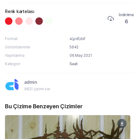
Renk kartelası
İndirilme
6
Format
aİ,pdf,dxf
Görüntülenme
5642
Yayınlanma
06 May 2021
Kategori
Saat
admin
9821 çizimi var
Bu Çizime Benzeyen Çizimler