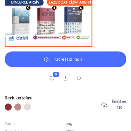
Ücretsiz indir
0
Renk kartelası
İndirilme
16
Format
png