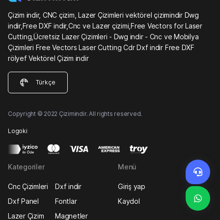
Çizim indir, CNC çizim, Lazer Çizimleri vektörel çizimindir Dwg
indir,Free DXF indir,Cnc ve Lazer çizimi,Free Vectors for Laser
Cutting,Ücretsiz Lazer Çizimleri - Dwg indir - Cnc ve Mobilya
Çizimleri Free Vectors Laser Cutting Cdr Dxf indir Free DXF
rölyef Vektörel Çizim indir
Türkçe
Copyright © 2022 Çizimindir. All rights reserved.
Logoki
Kategoriler
Menü
Cnc Çizimleri
Dxf indir
Giriş yap
Dxf Panel
Fontlar
Kaydol
Lazer Çizim
Magnetler