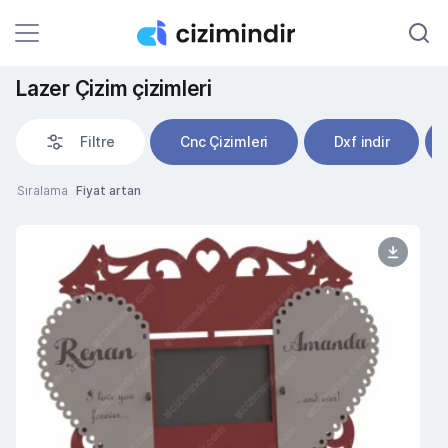
Lazer Çizim çizimleri
Filtre
Cnc Çizimleri
Dxf indir
Sıralama
Fiyat artan