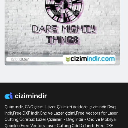
Çizim indir, CNC çizim, Lazer Çizimleri vektörel çizimindir Dwg
indir,Free DXF indir,Cnc ve Lazer çizimi,Free Vectors for Laser
Cutting,Ücretsiz Lazer Çizimleri - Dwg indir - Cnc ve Mobilya
Çizimleri Free Vectors Laser Cutting Cdr Dxf indir Free DXF