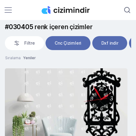
#030405
renk içeren çizimler
Filtre
Cnc Çizimleri
Dxf indir
Sıralama
Yeniler