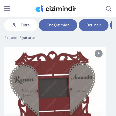
Filtre
Cnc Çizimleri
Dxf indir
Sıralama
Fiyat artan