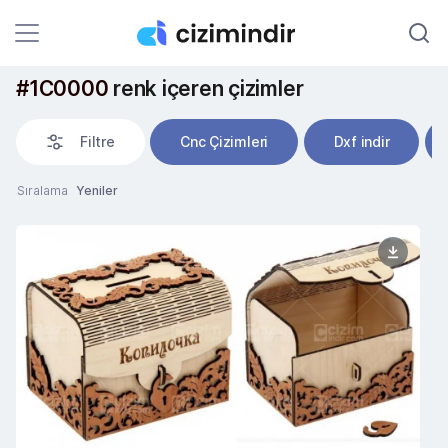
#1C0000
renk içeren çizimler
Filtre
Cnc Çizimleri
Dxf indir
Sıralama
Yeniler