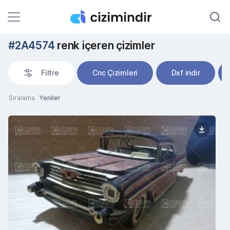
#2A4574
renk içeren çizimler
Filtre
Cnc Çizimleri
Dxf indir
Sıralama
Yeniler