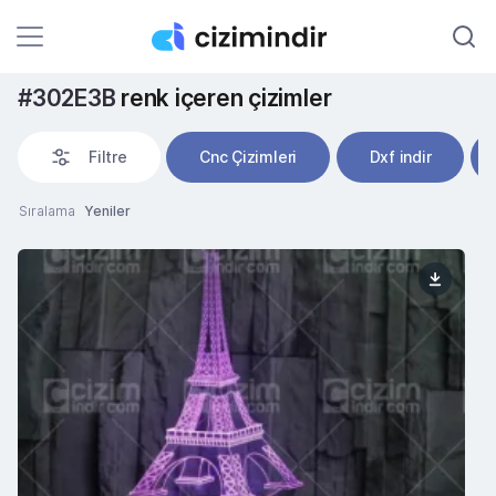
#302E3B
renk içeren çizimler
Filtre
Cnc Çizimleri
Dxf indir
Sıralama
Yeniler