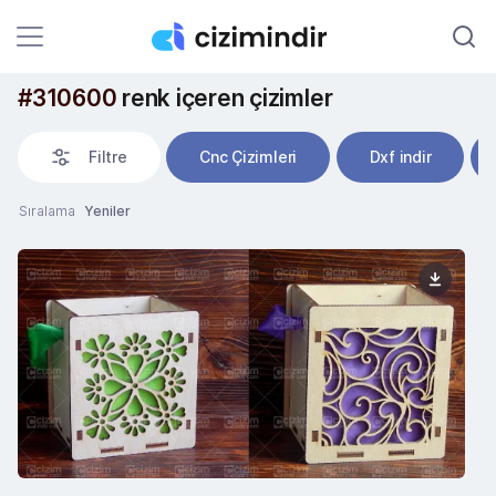
#310600
renk içeren çizimler
Filtre
Cnc Çizimleri
Dxf indir
Sıralama
Yeniler