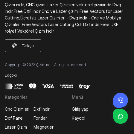
Çizim indir, CNC çizim, Lazer Çizimleri vektörel çizimindir Dwg
indir,Free DXF indir,Cnc ve Lazer çizimi,Free Vectors for Laser
Cutting,Ücretsiz Lazer Çizimleri - Dwg indir - Cnc ve Mobilya
Çizimleri Free Vectors Laser Cutting Cdr Dxf indir Free DXF
rölyef Vektörel Çizim indir
Türkçe
Copyright © 2022 Çizimindir. All rights reserved.
Logoki
Kategoriler
Menü
Cnc Çizimleri
Dxf indir
Giriş yap
Dxf Panel
Fontlar
Kaydol
Lazer Çizim
Magnetler