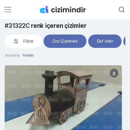
#31322C
renk içeren çizimler
Filtre
Cnc Çizimleri
Dxf indir
Sıralama
Yeniler