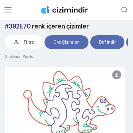
#392E70
renk içeren çizimler
Filtre
Cnc Çizimleri
Dxf indir
Sıralama
Yeniler