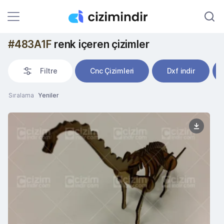
#483A1F
renk içeren çizimler
Filtre
Cnc Çizimleri
Dxf indir
Sıralama
Yeniler