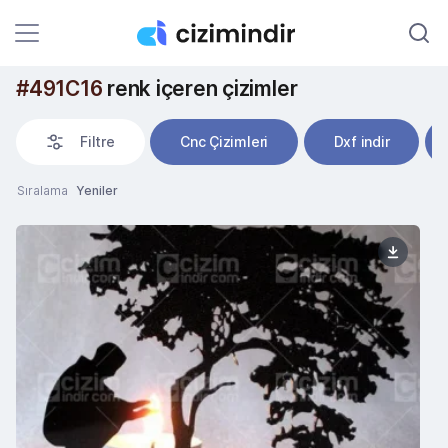
#491C16
renk içeren çizimler
Filtre
Cnc Çizimleri
Dxf indir
Sıralama
Yeniler