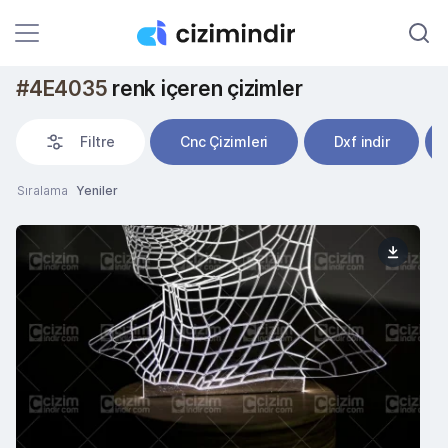
#4E4035
renk içeren çizimler
Filtre
Cnc Çizimleri
Dxf indir
Sıralama
Yeniler