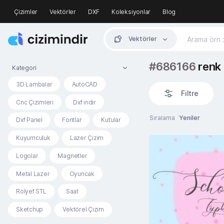
Çizimler
Vektörler
DXF
Koleksiyonlar
Blog
Vektörler
#686166
renk 
Kategori
3D Lambalar
AutoCAD
Filtre
Cnc Çizimleri
Dxf indir
Sıralama
Yeniler
Dxf Panel
Fontlar
Kutular
Kuyumculuk
Lazer Çizim
Logolar
Magnetler
Metal Lazer
Oyuncak
Rölyef STL
Saat
Sketchup
Vektörel Çizim