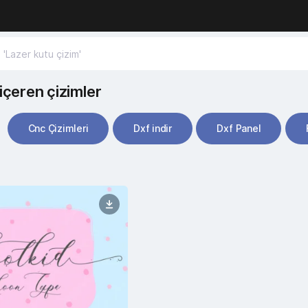
içeren çizimler
Cnc Çizimleri
Dxf indir
Dxf Panel