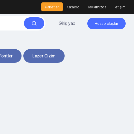
Paketler
Katalog
Hakkımızda
İletişim
Giriş yap
Hesap oluştur
Fontlar
Lazer Çizim