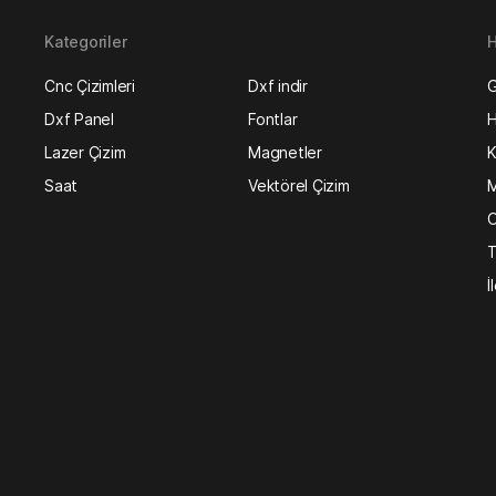
Kategoriler
H
Cnc Çizimleri
Dxf indir
G
Dxf Panel
Fontlar
H
Lazer Çizim
Magnetler
K
Saat
Vektörel Çizim
M
O
T
İ