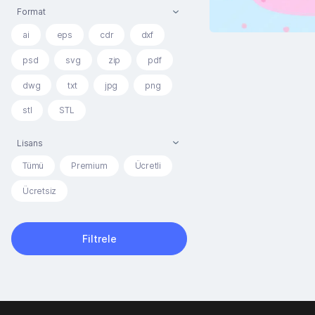
Format
ai
eps
cdr
dxf
psd
svg
zip
pdf
dwg
txt
jpg
png
stl
STL
Lisans
Tümü
Premium
Ücretli
Ücretsiz
Filtrele