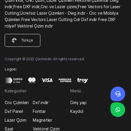
Çizim indir, CNC çizim, Lazer Çizimleri vektörel çizimindir Dwg
indir,Free DXF indir,Cnc ve Lazer çizimi,Free Vectors for Laser
Cutting,Ücretsiz Lazer Çizimleri - Dwg indir - Cnc ve Mobilya
Çizimleri Free Vectors Laser Cutting Cdr Dxf indir Free DXF
rölyef Vektörel Çizim indir
Türkçe
Copyright © 2022 Çizimindir. All rights reserved.
Logoki
Kategoriler
Menü
Cnc Çizimleri
Dxf indir
Giriş yap
Dxf Panel
Fontlar
Kaydol
Lazer Çizim
Magnetler
Saat
Vektörel Çizim