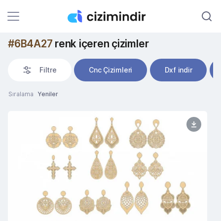
#6B4A27
renk içeren çizimler
Filtre
Cnc Çizimleri
Dxf indir
Sıralama
Yeniler