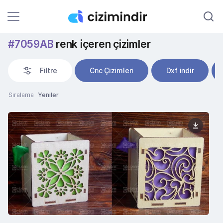
#7059AB
renk içeren çizimler
Filtre
Cnc Çizimleri
Dxf indir
Sıralama
Yeniler