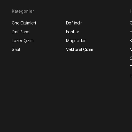
Kategoriler
H
Cnc Çizimleri
Dxf indir
G
Dxf Panel
Fontlar
H
Lazer Çizim
Magnetler
K
Saat
Vektörel Çizim
M
O
T
İ