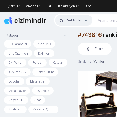
Çizimler
Vektörler
DXF
Koleksiyonlar
Blog
Vektörler
#743816
renk 
Kategori
3D Lambalar
AutoCAD
Filtre
Cnc Çizimleri
Dxf indir
Sıralama
Yeniler
Dxf Panel
Fontlar
Kutular
Kuyumculuk
Lazer Çizim
Logolar
Magnetler
Metal Lazer
Oyuncak
Rölyef STL
Saat
Sketchup
Vektörel Çizim