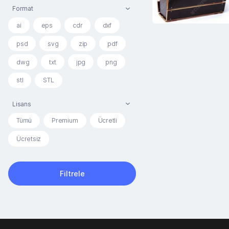
Format
ai
eps
cdr
dxf
psd
svg
zip
pdf
dwg
txt
jpg
png
stl
STL
Lisans
Tümü
Premium
Ücretli
Ücretsiz
Filtrele