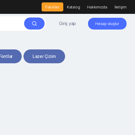
Paketler
Katalog
Hakkımızda
İletişim
Giriş yap
Hesap oluştur
Fontlar
Lazer Çizim