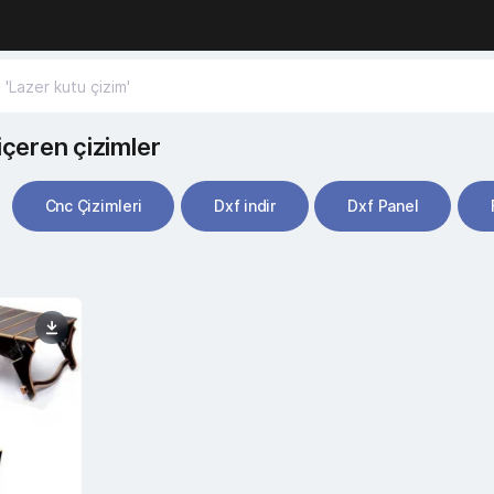
içeren çizimler
Cnc Çizimleri
Dxf indir
Dxf Panel