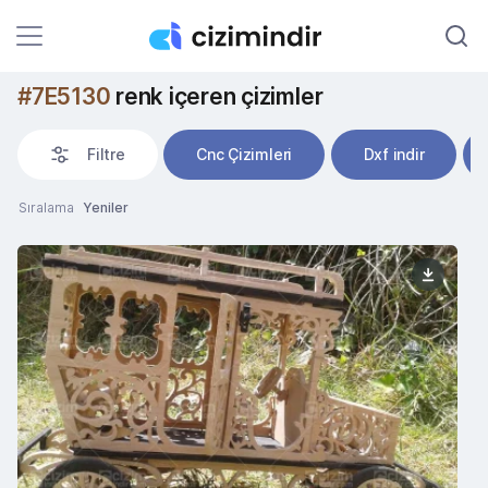
#7E5130
renk içeren çizimler
Filtre
Cnc Çizimleri
Dxf indir
Sıralama
Yeniler