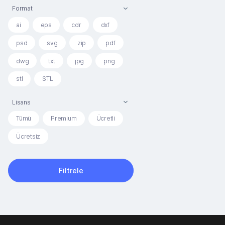
Format
ai
eps
cdr
dxf
psd
svg
zip
pdf
dwg
txt
jpg
png
stl
STL
Lisans
Tümü
Premium
Ücretli
Ücretsiz
Filtrele