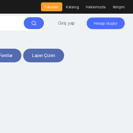
Paketler
Katalog
Hakkımızda
İletişim
Giriş yap
Hesap oluştur
Fontlar
Lazer Çizim