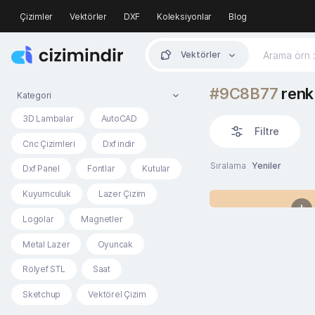
Çizimler
Vektörler
DXF
Koleksiyonlar
Blog
Vektörler
#9C8B77
renk 
Kategori
3D Lambalar
AutoCAD
Filtre
Cnc Çizimleri
Dxf indir
Sıralama
Yeniler
Dxf Panel
Fontlar
Kutular
Kuyumculuk
Lazer Çizim
Logolar
Magnetler
Metal Lazer
Oyuncak
Rölyef STL
Saat
Sketchup
Vektörel Çizim