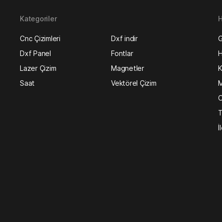
Kategoriler
H
Cnc Çizimleri
Dxf indir
G
Dxf Panel
Fontlar
H
Lazer Çizim
Magnetler
K
Saat
Vektörel Çizim
M
O
T
İ