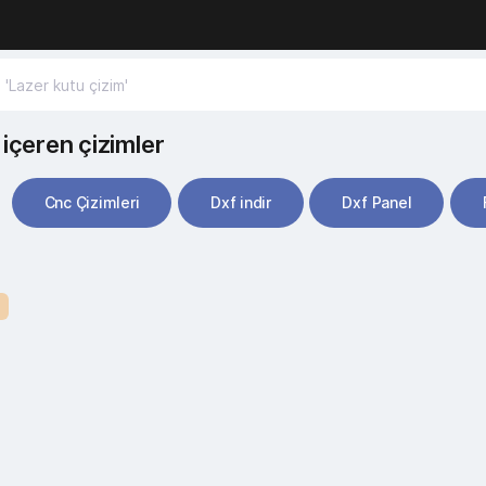
içeren çizimler
Cnc Çizimleri
Dxf indir
Dxf Panel