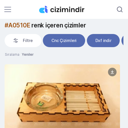
#A0510E
renk içeren çizimler
Filtre
Cnc Çizimleri
Dxf indir
Sıralama
Yeniler