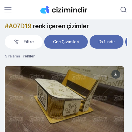
#A07D19
renk içeren çizimler
Filtre
Cnc Çizimleri
Dxf indir
Sıralama
Yeniler