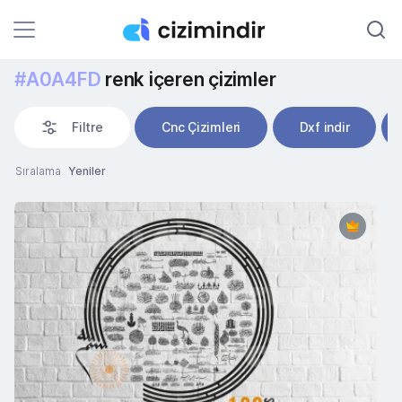
#A0A4FD
renk içeren çizimler
Filtre
Cnc Çizimleri
Dxf indir
Sıralama
Yeniler