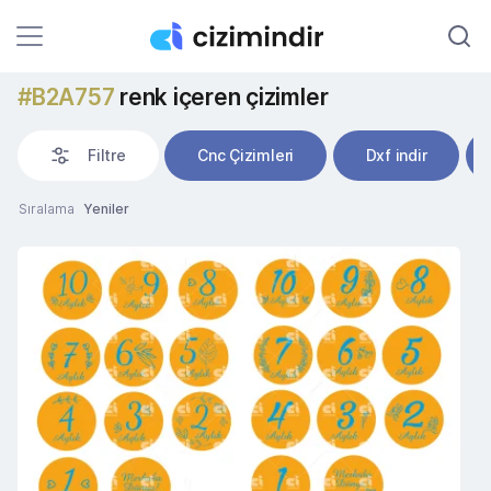
#B2A757
renk içeren çizimler
Filtre
Cnc Çizimleri
Dxf indir
Sıralama
Yeniler