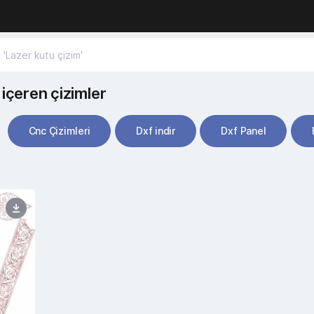
içeren çizimler
Cnc Çizimleri
Dxf indir
Dxf Panel