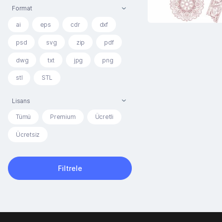
Format
ai
eps
cdr
dxf
psd
svg
zip
pdf
dwg
txt
jpg
png
stl
STL
Lisans
Tümü
Premium
Ücretli
Ücretsiz
Filtrele