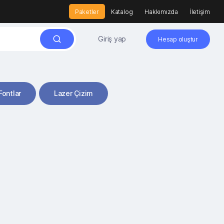
Paketler
Katalog
Hakkımızda
İletişim
Giriş yap
Hesap oluştur
Fontlar
Lazer Çizim