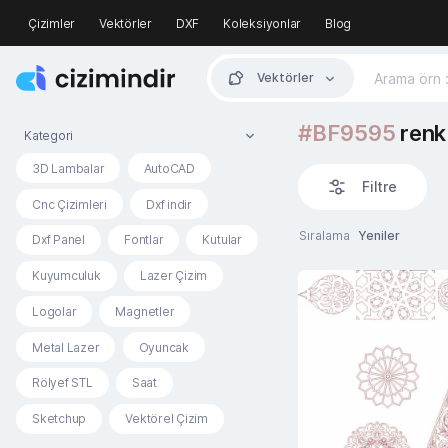
Çizimler
Vektörler
DXF
Koleksiyonlar
Blog
Vektörler
#BF9595
renk 
Kategori
3D Lambalar
AutoCAD
Filtre
Cnc Çizimleri
Dxf indir
Sıralama
Yeniler
Dxf Panel
Fontlar
Kutular
Kuyumculuk
Lazer Çizim
Logolar
Magnetler
Metal Lazer
Oyuncak
Rölyef STL
Saat
Sketchup
Vektörel Çizim