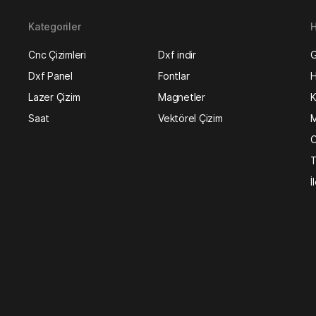
Kategoriler
H
Cnc Çizimleri
Dxf indir
G
Dxf Panel
Fontlar
H
Lazer Çizim
Magnetler
K
Saat
Vektörel Çizim
M
O
T
İ