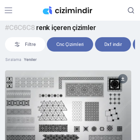
#C6C6C8
renk içeren çizimler
Filtre
Cnc Çizimleri
Dxf indir
Sıralama
Yeniler