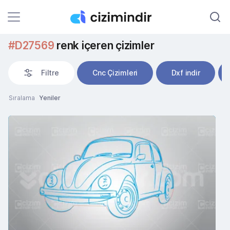
#D27569
renk içeren çizimler
Filtre
Cnc Çizimleri
Dxf indir
Sıralama
Yeniler