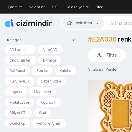
Çizimler
Vektörler
DXF
Koleksiyonlar
Blog
Vektörler
#E2A030
renk 
Kategori
3D Lambalar
AutoCAD
Filtre
Cnc Çizimleri
Dxf indir
Sıralama
Yeniler
Dxf Panel
Fontlar
Kutular
Kuyumculuk
Lazer Çizim
Logolar
Magnetler
Metal Lazer
Oyuncak
Rölyef STL
Saat
Sketchup
Vektörel Çizim