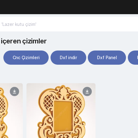
içeren çizimler
Cnc Çizimleri
Dxf indir
Dxf Panel