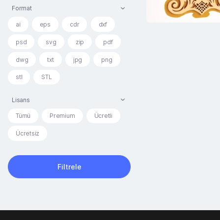
Format
ai
eps
cdr
dxf
psd
svg
zip
pdf
dwg
txt
jpg
png
stl
STL
Lisans
Tümü
Premium
Ücretli
Ücretsiz
Filtrele