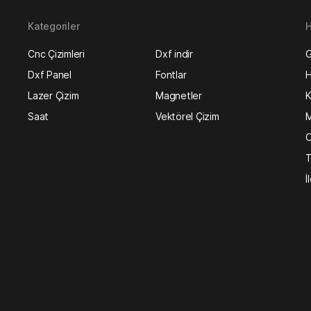
Kategoriler
H
Cnc Çizimleri
Dxf indir
G
Dxf Panel
Fontlar
H
Lazer Çizim
Magnetler
K
Saat
Vektörel Çizim
M
O
T
İ