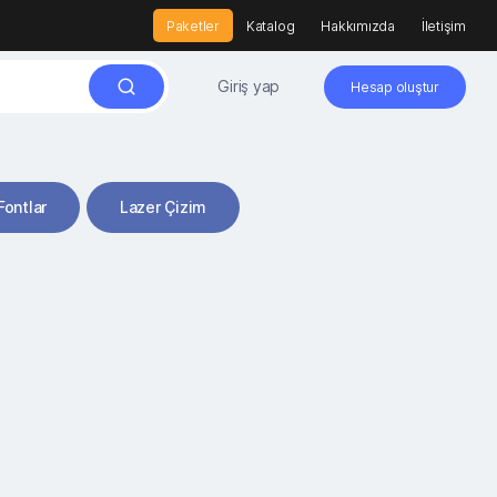
Paketler
Katalog
Hakkımızda
İletişim
Giriş yap
Hesap oluştur
Fontlar
Lazer Çizim