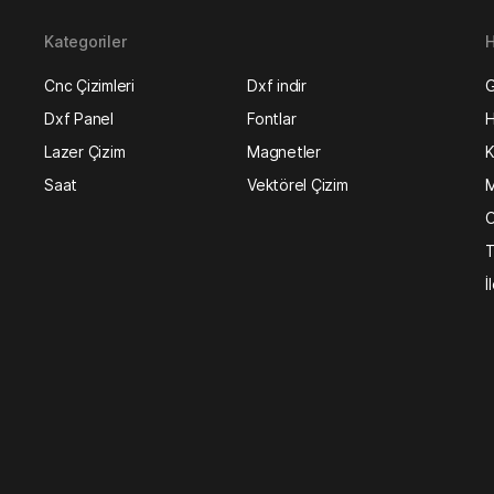
Kategoriler
H
Cnc Çizimleri
Dxf indir
G
Dxf Panel
Fontlar
H
Lazer Çizim
Magnetler
K
Saat
Vektörel Çizim
M
O
T
İ