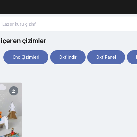
içeren çizimler
Cnc Çizimleri
Dxf indir
Dxf Panel