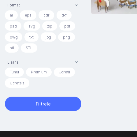
Format
ai
eps
cdr
dxf
psd
svg
zip
pdf
dwg
txt
jpg
png
stl
STL
Lisans
Tümü
Premium
Ücretli
Ücretsiz
Filtrele