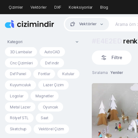
Çizimler
Vektörler
DXF
Koleksiyonlar
Blog
Vektörler
#E4E2ED
renk 
Kategori
3D Lambalar
AutoCAD
Filtre
Cnc Çizimleri
Dxf indir
Sıralama
Yeniler
Dxf Panel
Fontlar
Kutular
Kuyumculuk
Lazer Çizim
Logolar
Magnetler
Metal Lazer
Oyuncak
Rölyef STL
Saat
Sketchup
Vektörel Çizim