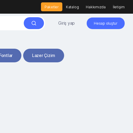
Paketler
Katalog
Hakkımızda
İletişim
Giriş yap
Hesap oluştur
Fontlar
Lazer Çizim