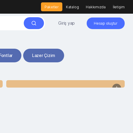
Paketler
Katalog
Hakkımızda
İletişim
Giriş yap
Hesap oluştur
Fontlar
Lazer Çizim