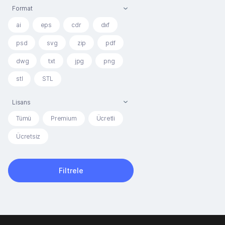
Format
ai
eps
cdr
dxf
psd
svg
zip
pdf
dwg
txt
jpg
png
stl
STL
Lisans
Tümü
Premium
Ücretli
Ücretsiz
Filtrele