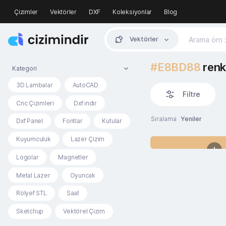
Çizimler
Vektörler
DXF
Koleksiyonlar
Blog
Vektörler
#E8BD88
renk
Kategori
3D Lambalar
AutoCAD
Filtre
Cnc Çizimleri
Dxf indir
Sıralama
Yeniler
Dxf Panel
Fontlar
Kutular
Kuyumculuk
Lazer Çizim
Logolar
Magnetler
Metal Lazer
Oyuncak
Rölyef STL
Saat
Sketchup
Vektörel Çizim