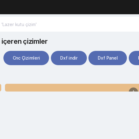
 içeren çizimler
Cnc Çizimleri
Dxf indir
Dxf Panel