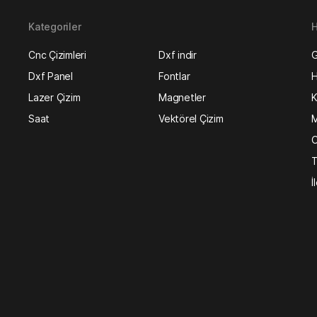
Kategoriler
H
Cnc Çizimleri
Dxf indir
G
Dxf Panel
Fontlar
H
Lazer Çizim
Magnetler
K
Saat
Vektörel Çizim
M
O
T
İ