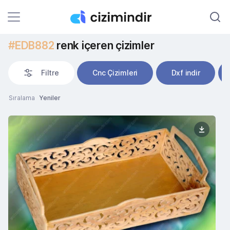
#EDB882
renk içeren çizimler
Filtre
Cnc Çizimleri
Dxf indir
Sıralama
Yeniler